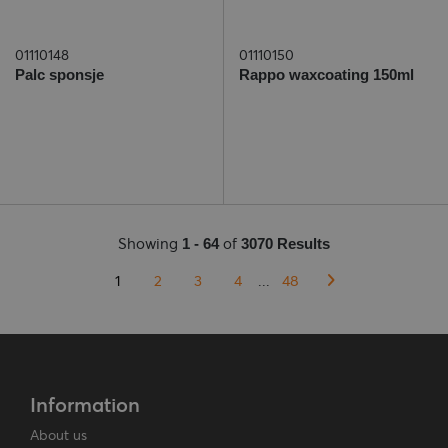
01110148
01110150
Palc sponsje
Rappo waxcoating 150ml
Showing
of
1 - 64
3070 Results
1
2
3
4
...
48
Information
About us