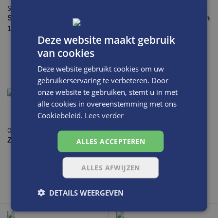
Saloon-strook-Hakplaat-11mm
00410523
Saloon-strook-Hakplaat-
Teenstrook Star 4/40 100cm
11mm
hav *
Deze website maakt gebruik
van cookies
Deze website gebruikt cookies om uw
gebruikerservaring te verbeteren. Door
onze website te gebruiken, stemt u in met
alle cookies in overeenstemming met ons
Cookiebeleid.
Lees verder
00510007
Aneto-langzool-5mm
Zomerpakket langzolen wit
Aneto-langzool-5mm
ALLES ACCEPTEREN
ALLES AFWIJZEN
DETAILS WEERGEVEN