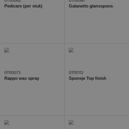
01110062
01110067
Pedicare (per stuk)
Galanetto glansspons
01110073
01110112
Rappo wax spray
Sponsje Top finish