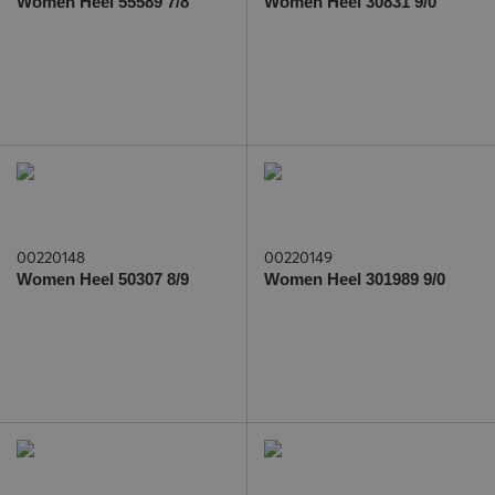
Women Heel 55589 7/8
Women Heel 30831 9/0
00220148
00220149
Women Heel 50307 8/9
Women Heel 301989 9/0