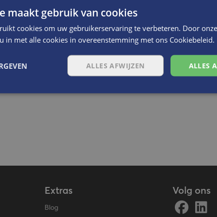
e maakt gebruik van cookies
ruikt cookies om uw gebruikerservaring te verbeteren. Door onze
 u in met alle cookies in overeenstemming met ons Cookiebeleid.
ERGEVEN
ALLES AFWIJZEN
ALLES 
Extras
Volg ons
Blog