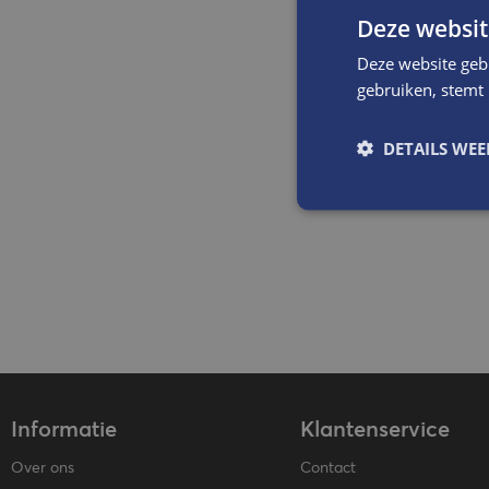
Deze websit
Deze website geb
gebruiken, stemt
DETAILS WE
Informatie
Klantenservice
Over ons
Contact