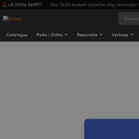
+31 (0)416 669977
Voor 15:00 besteld dezelfde dag verzonden V
Catalogus
Podo | Ortho
Reparatie
Verkoop