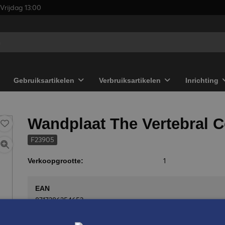
Vrijdag 13:00
Gebruiksartikelen
Verbruiksartikelen
Inrichting
Wandplaat The Vertebral 
F23905
1
Verkoopgrootte:
EAN
8717286254653