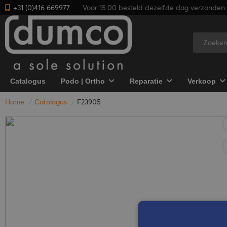
+31 (0)416 669977
Voor 15:00 besteld dezelfde dag verzonden 
Catalogus
Podo | Ortho
Reparatie
Verkoop
Home
Catalogus
F23905