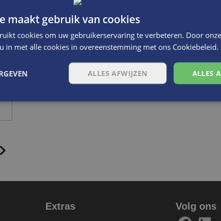
e maakt gebruik van cookies
ruikt cookies om uw gebruikerservaring te verbeteren. Door onze
 u in met alle cookies in overeenstemming met ons Cookiebeleid.
ERGEVEN
ALLES AFWIJZEN
ALLES 
Extras
Volg ons