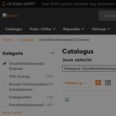
+31 (0)416 669977
Voor 15:00 besteld dezelfde dag verzonden V
Catalogus
Podo | Ortho
Reparatie
Verkoop
Home
Catalogus
Einzelhandelsverkauf Diverses
Catalogus
Kategorie
Jouw selectie
Einzelhandelsverkauf
Kategorie: Einzelhandelsverkau
Diverses
10% Korting
(391)
Sorteer op
Bürsten Schuhanzieher
(39)
Schuhspanner
Einlegesohlen
(38)
Einzelhandelsverkauf
(391)
Meer tonen