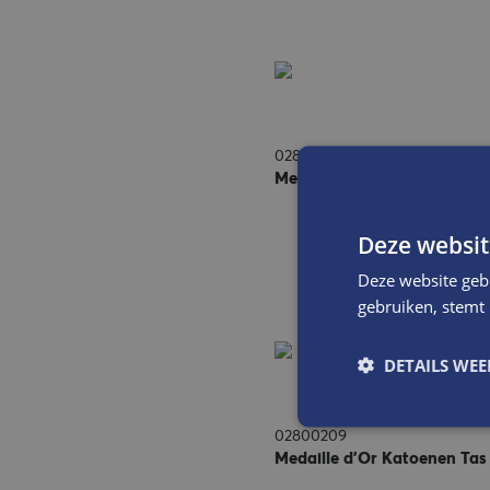
02800207
Medaille d'Or poetsdoek c
Deze websit
Deze website geb
gebruiken, stemt
DETAILS WE
02800209
Medaille d'Or Katoenen Ta