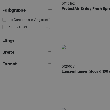
01110162
ProtectAir 10 day Fresh Spr
Farbgruppe
La Cordonnerie Anglaise
(1)
Medaille d'Or
(6)
Länge
Breite
Format
01210051
Laarzenhanger (doos à 150 