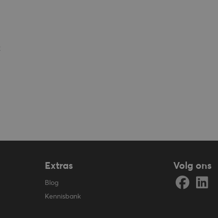
x
Extras
Volg ons
Blog
Kennisbank