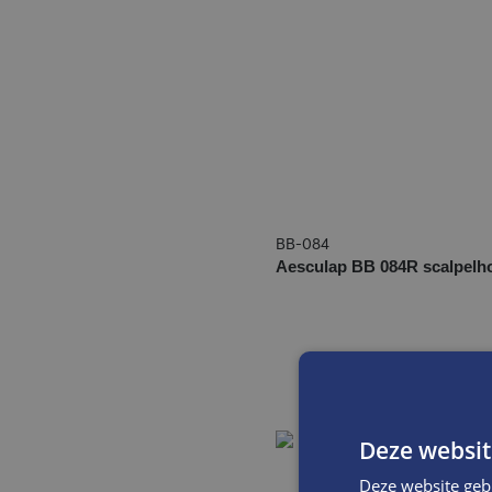
BB-084
Aesculap BB 084R scalpelho
Deze websit
Deze website geb