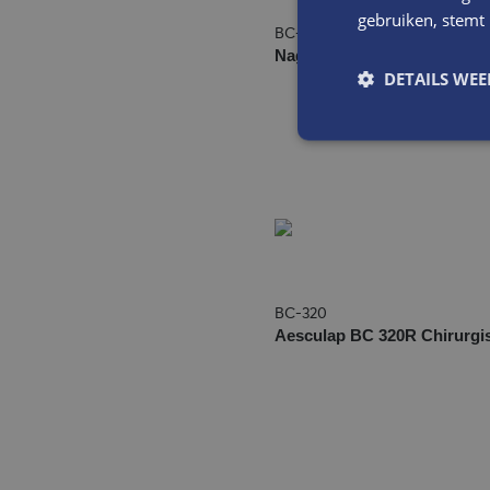
gebruiken, stemt
BC-056
Nagelschaar BC056R (U)
DETAILS WE
BC-320
Aesculap BC 320R Chirurgi