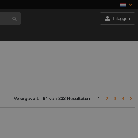
Inloggen
Weergave
van
1
2
3
4
1 - 64
233 Resultaten