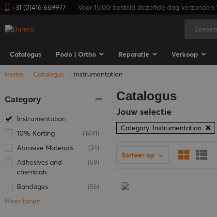
+31 (0)416 669977
Voor 15:00 besteld dezelfde dag verzonden V
Catalogus
Podo | Ortho
Reparatie
Verkoop
Home
Catalogus
Instrumentation
Catalogus
Category
Jouw selectie
Instrumentation
Category: Instrumentation
10% Korting
(1491)
Abrasive Materials
(34)
Sorteer op
Adhesives and
(59)
chemicals
Bandages
(56)
Meer tonen