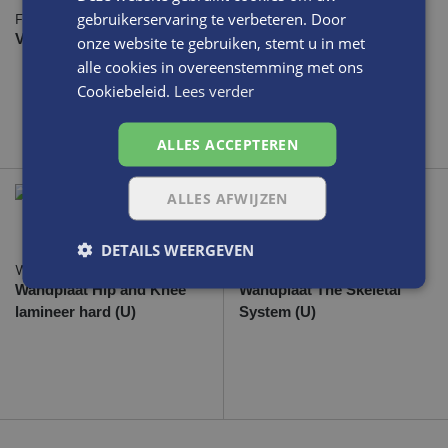
gebruikerservaring te verbeteren. Door
F91400
SK-VO
Voetmodel holvoet
Voetskelet zonder
onze website te gebruiken, stemt u in met
beenstompen*
alle cookies in overeenstemming met ons
Cookiebeleid.
Lees verder
ALLES ACCEPTEREN
ALLES AFWIJZEN
DETAILS WEERGEVEN
WA-002
WA-003
Wandplaat Hip and Knee
Wandplaat The Skeletal
lamineer hard (U)
System (U)